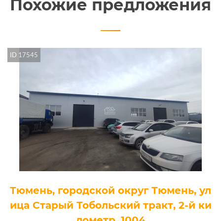
Похожие предложения
ID 17545
Тюмень, городской округ Тюмень, ул
ица Старый Тобольский тракт, 2-й ки
лометр, 1004