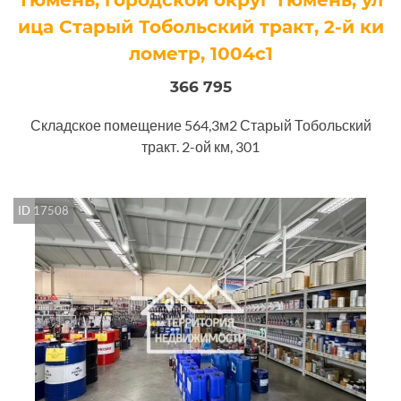
ица Старый Тобольский тракт, 2-й ки
лометр, 1004с1
366 795
Складское помещение 564,3м2 Старый Тобольский
тракт. 2-ой км, 301
ID 17508