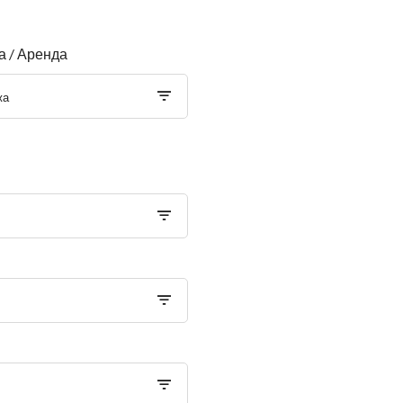
 / Аренда
жа