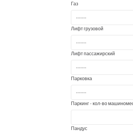
Газ
-------
Лифт грузовой
-------
Лифт пассажирский
-------
Парковка
-------
Паркинг - кол-во машиноме
Пандус