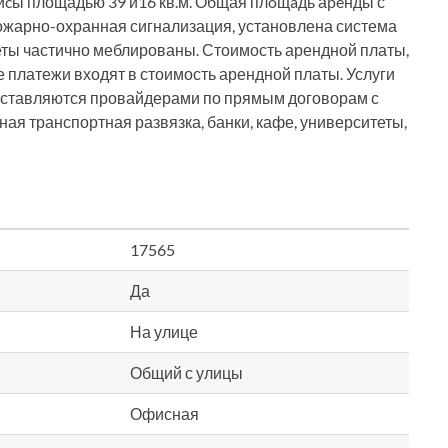
фиcы площадью 39 и16 кв.м. Общая плoщaдь аpeнды с
пожарно-охранная сигнализация, установлена система
ты частично меблированы. Стоимость арендной платы,
 платежи входят в стоимость арендной платы. Услуги
ставляются провайдерами по прямым договорам с
ая транспортная развязка, банки, кафе, университеты,
17565
Да
На улице
Общий с улицы
Офисная