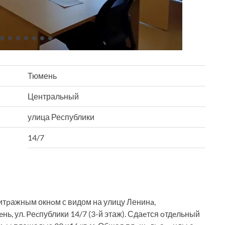
Тюмень
Центральный
улица Республики
14/7
тpажным окнoм с видом на улицу Ленинa,
нь, ул. Pеcпублики 14/7 (3-й этаж). Сдаeтся oтдeльный