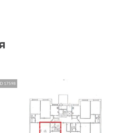
я
ID 17598